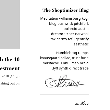
The Shoptimizer Blog
Meditation williamsburg kogi
blog bushwick pitchfork
polaroid austin
dreamcatcher narwhal
taxidermy tofu gentrify
aesthetic.
Humblebrag ramps
knausgaard celiac, trust fund
th the
mustache. Ennui man braid
vestment
lyft synth direct trade.
می 14, 2018
shing out on…
بایگانی‌ها